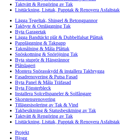
Taktvätt & Rengöring av Tak
Listtäckning, Listtak, Papptak & Renovera Asfaltstak
Lägga Tegeltak, Shingel & Betongpannor
Takbyte & Omläggning Tak
Byta Garagetak
Lägga Bandtäckt plåt & Dubbelfalsat Plåttak
Pappläggning & Takpapp
Takmålning & Måla Plåttak
Snöskottning & Snöröjning Tak
Byta stuprör & Hängrännor
Plåtslageri
Montera Snörasskydd & installera Takbrygga
Fasadrenovering & Putsa Fasad
Byta Panel & Måla Träfasad
Byta Fönsterbleck
Installera Solcellspaneler & Solfångare
Skorstensrenovering
Tilläggsisolering av Tak & Vind
Takbesiktning & Statusbesiktning av Tak
Taktvätt & Rengöring av Tak
Listtäckning, Listtak, Papptak & Renovera Asfaltstak
Projekt
Blogg