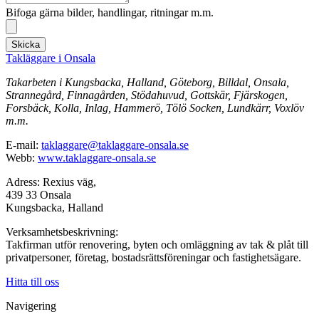
Bifoga gärna bilder, handlingar, ritningar m.m.
Skicka
Takläggare i Onsala
Takarbeten i Kungsbacka, Halland, Göteborg, Billdal, Onsala,
Strannegård, Finnagården, Stödahuvud, Gottskär, Fjärskogen,
Forsbäck, Kolla, Inlag, Hammerö, Tölö Socken, Lundkärr, Voxlöv
m.m.
E-mail:
taklaggare@taklaggare-onsala.se
Webb:
www.taklaggare-onsala.se
Adress: Rexius väg,
439 33 Onsala
Kungsbacka, Halland
Verksamhetsbeskrivning:
Takfirman utför renovering, byten och omläggning av tak & plåt till
privatpersoner, företag, bostadsrättsföreningar och fastighetsägare.
Hitta till oss
Navigering