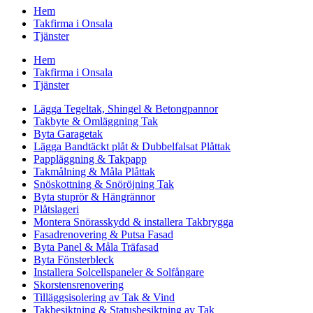
Hem
Takfirma i Onsala
Tjänster
Hem
Takfirma i Onsala
Tjänster
Lägga Tegeltak, Shingel & Betongpannor
Takbyte & Omläggning Tak
Byta Garagetak
Lägga Bandtäckt plåt & Dubbelfalsat Plåttak
Pappläggning & Takpapp
Takmålning & Måla Plåttak
Snöskottning & Snöröjning Tak
Byta stuprör & Hängrännor
Plåtslageri
Montera Snörasskydd & installera Takbrygga
Fasadrenovering & Putsa Fasad
Byta Panel & Måla Träfasad
Byta Fönsterbleck
Installera Solcellspaneler & Solfångare
Skorstensrenovering
Tilläggsisolering av Tak & Vind
Takbesiktning & Statusbesiktning av Tak