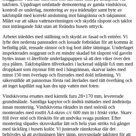
takfoten. Uppdraget omfattade demontering av gamla vindskivor,
kontroll av underlag, montering av nya trädetaljer samt byte av
takfotsplåt med korrekt anslutning mot hängränna och takpannor.
Målet var att säkra vattenavrinningen och skydda råspont och takfot
mot inträngande fukt utan att förändra husets uttryck.
Arbetet inleddes med ställning och skydd av fasad och entréer. Vi
lyfte den nedersta pannraden och lossade fotbrädan för att komma åt
befintlig plåt, rensade rännor och tog bort äldre tätningar. Underlaget
inspekterades noggrant och en mindre skadad bit råspont vid gaveln
byttes innan vi återförde underlagspappen så att den viker över den
nya plåten. Takfotsplåten tillverkades i lackerad stålplåt 0,6 mm med
droppkant som mynnar fritt ned i hängrännan, skarvar lades med
minst 150 mm överlapp och fixerades med dold infästning. Vi
säkerställde att pannornas första rad återlades med rätt överhäng och
att inget kapillärt sug kan dra upp vatten mot foten.
Vindskivorna ersattes med kärnrik furu 28×170 mm, levererade
grundmålade. Samtliga kapytor och ändträ mättades med ändträolja
innan montering. Vindskivorna riktades in med snörslå och
monterades med rostfri A4-skruv c/c 600 mm in i friskt virke. Skarv
föll över stöd och försköts för att undvika svaga punkter. Efter
montering slipades skruvskallar lätt och hela ytan ströks två gånger
med täckfärg i husets kulör. Vi justerade rännkrokar där det
behövdes så att avrinningen blev jämn, provspolade takfoten för att