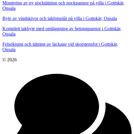
Montering av ny nocktätning och nockpannor på villa i Gottskär,
Onsala
Byte av vindskivor och takfotsplåt på villa i Gottskär, Onsala
Komplett takbyte med omläggning av betongpannor i Gottskär,
Onsala
Felsökning och tätning av läckage vid skorstensfot i Gottskär,
Onsala
© 2026