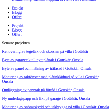
Projekt
Blogg
Offert
Projekt
Blogg
Offert
Senaste projekten
Renovering av tegeltak och skorsten på villa i Gottskär
Byte av garagetak till nytt plåttak i Gottskär, Onsala
Byte av panel och målning av träfasad i Gottskär, Onsala
Montering av takfönster med plåtinklädnad på villa i Gottskär,
Onsala
Omläggning av papptak på förråd i Gottskär, Onsala
Ny underlagspapp och läkt på garage i Gottskär, Onsala
Montering av snörasskydd och takbrygga på villa i Gottskär, Onsala