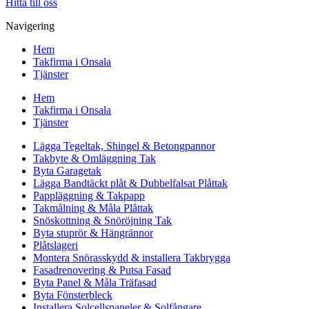
Hitta till oss
Navigering
Hem
Takfirma i Onsala
Tjänster
Hem
Takfirma i Onsala
Tjänster
Lägga Tegeltak, Shingel & Betongpannor
Takbyte & Omläggning Tak
Byta Garagetak
Lägga Bandtäckt plåt & Dubbelfalsat Plåttak
Pappläggning & Takpapp
Takmålning & Måla Plåttak
Snöskottning & Snöröjning Tak
Byta stuprör & Hängrännor
Plåtslageri
Montera Snörasskydd & installera Takbrygga
Fasadrenovering & Putsa Fasad
Byta Panel & Måla Träfasad
Byta Fönsterbleck
Installera Solcellspaneler & Solfångare