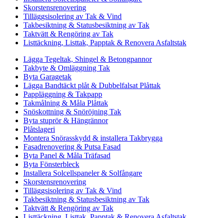
Skorstensrenovering
Tilläggsisolering av Tak & Vind
Takbesiktning & Statusbesiktning av Tak
Taktvätt & Rengöring av Tak
Listtäckning, Listtak, Papptak & Renovera Asfaltstak
Lägga Tegeltak, Shingel & Betongpannor
Takbyte & Omläggning Tak
Byta Garagetak
Lägga Bandtäckt plåt & Dubbelfalsat Plåttak
Pappläggning & Takpapp
Takmålning & Måla Plåttak
Snöskottning & Snöröjning Tak
Byta stuprör & Hängrännor
Plåtslageri
Montera Snörasskydd & installera Takbrygga
Fasadrenovering & Putsa Fasad
Byta Panel & Måla Träfasad
Byta Fönsterbleck
Installera Solcellspaneler & Solfångare
Skorstensrenovering
Tilläggsisolering av Tak & Vind
Takbesiktning & Statusbesiktning av Tak
Taktvätt & Rengöring av Tak
Listtäckning, Listtak, Papptak & Renovera Asfaltstak