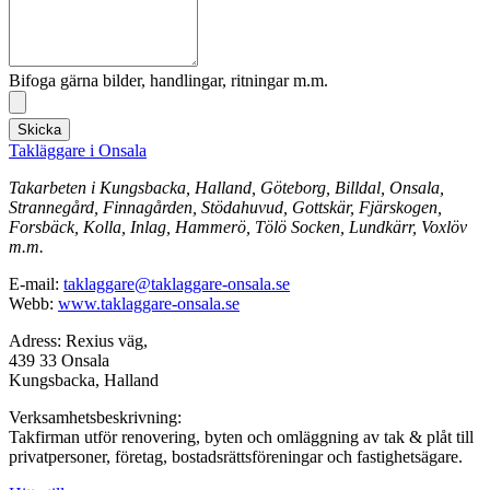
Bifoga gärna bilder, handlingar, ritningar m.m.
Skicka
Takläggare i Onsala
Takarbeten i Kungsbacka, Halland, Göteborg, Billdal, Onsala,
Strannegård, Finnagården, Stödahuvud, Gottskär, Fjärskogen,
Forsbäck, Kolla, Inlag, Hammerö, Tölö Socken, Lundkärr, Voxlöv
m.m.
E-mail:
taklaggare@taklaggare-onsala.se
Webb:
www.taklaggare-onsala.se
Adress: Rexius väg,
439 33 Onsala
Kungsbacka, Halland
Verksamhetsbeskrivning:
Takfirman utför renovering, byten och omläggning av tak & plåt till
privatpersoner, företag, bostadsrättsföreningar och fastighetsägare.