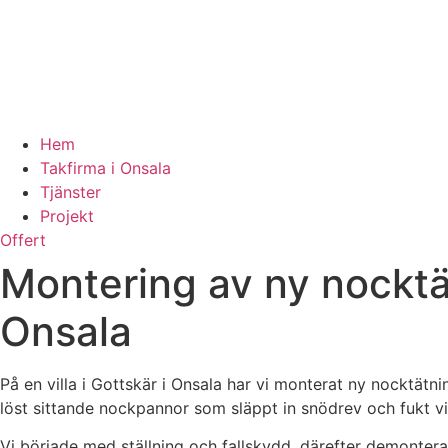
Hem
Takfirma i Onsala
Tjänster
Projekt
Offert
Montering av ny nocktät
Onsala
På en villa i Gottskär i Onsala har vi monterat ny nocktät
löst sittande nockpannor som släppt in snödrev och fukt vid
Vi började med ställning och fallskydd, därefter demonter