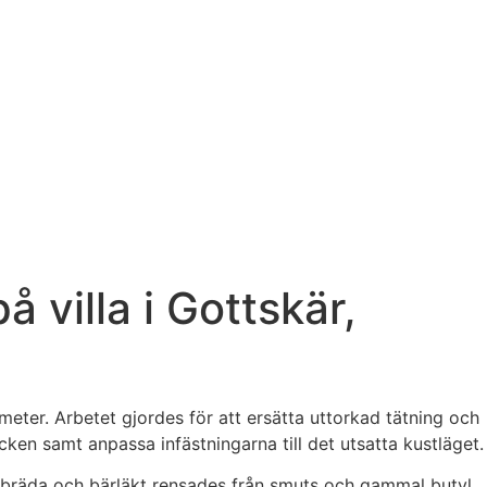
villa i Gottskär,
meter. Arbetet gjordes för att ersätta uttorkad tätning och
cken samt anpassa infästningarna till det utsatta kustläget.
kbräda och bärläkt rensades från smuts och gammal butyl,