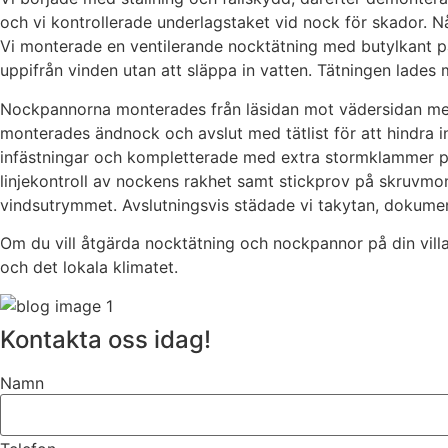
och vi kontrollerade underlagstaket vid nock för skador. N
Vi monterade en ventilerande nocktätning med butylkant på 
uppifrån vinden utan att släppa in vatten. Tätningen lades 
Nockpannorna monterades från läsidan mot vädersidan med
monterades ändnock och avslut med tätlist för att hindra i
infästningar och kompletterade med extra stormklammer på ut
linjekontroll av nockens rakhet samt stickprov på skruvmome
vindsutrymmet. Avslutningsvis städade vi takytan, dokume
Om du vill åtgärda nocktätning och nockpannor på din villa 
och det lokala klimatet.
Kontakta oss idag!
Namn