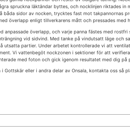
ågra spruckna läktändar byttes, och nocklinjen riktades in 
båda sidor av nocken, trycktes fast mot takpannornas profi
med överlapp enligt tillverkarens mått och pressades med hå
 anpassade överlapp, och varje panna fästes med rostfri
nträngning vid sidvind. Med tanke på vindutsatt läge och sa
satta partier. Under arbetet kontrollerade vi att ventilati
nt. Vi vattenbegöt nockzonen i sektioner för att verifiera a
nterade med foton och gick igenom resultatet med dig på p
i Gottskär eller i andra delar av Onsala, kontakta oss så pl