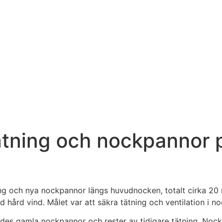
ning och nockpannor på 
ning och nya nockpannor längs huvudnocken, totalt cirka 20 
 hård vind. Målet var att säkra tätning och ventilation i no
ades gamla nockpannor och rester av tidigare tätning. Noc